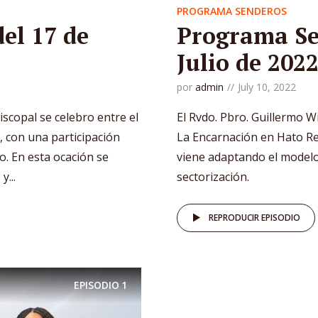
PROGRAMA SENDEROS
el 17 de
Programa Se
Julio de 202
por
admin
July 10, 2022
iscopal se celebro entre el
El Rvdo. Pbro. Guillermo Wi
, con una participación
La Encarnación en Hato R
co. En esta ocación se
viene adaptando el modelo
...
sectorización.
REPRODUCIR EPISODIO
EPISODIO
1