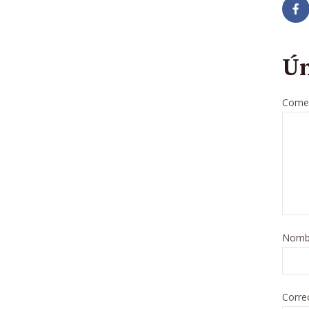
Ún
Comen
Nomb
Corre