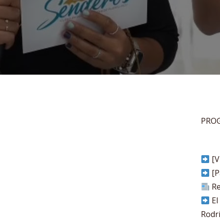
PRO
[V
[P
Re
El
Rodr