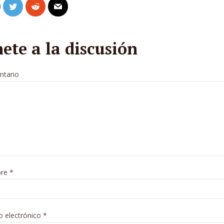
ete a la discusión
tario
re
*
o electrónico
*