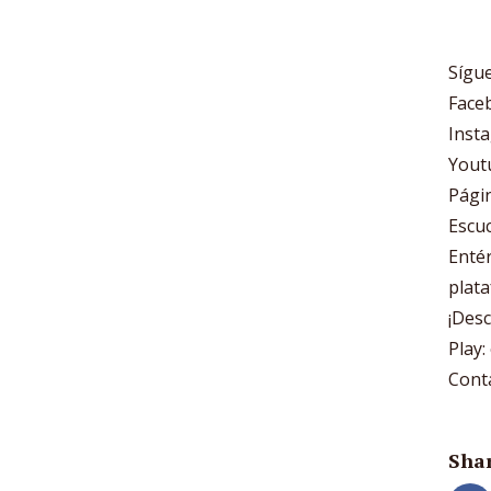
Sígue
Face
Inst
Yout
Págin
Escuc
Entér
plata
¡Des
Play:
Cont
Shar